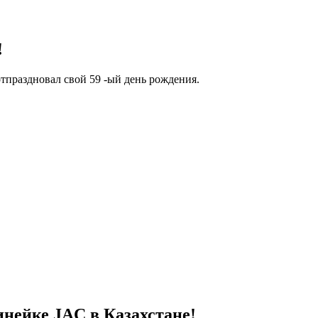
!
тпраздновал свой 59 -ый день рождения.
инейке JAC в Казахстане!